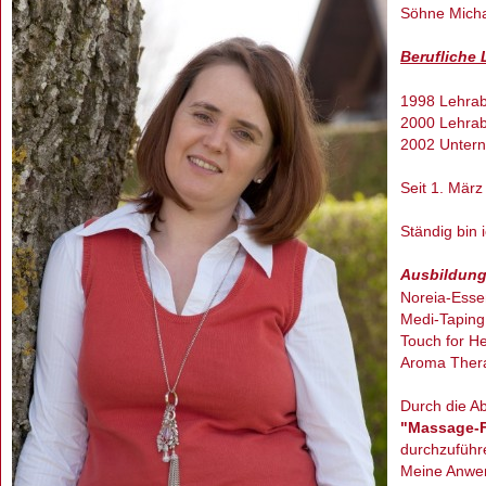
Söhne Michae
Berufliche
1998 Lehrab
2000 Lehrab
2002 Unter
Seit 1. März
Ständig bi
Ausbildung
Noreia-Ess
Medi-Taping
Touch for He
Aroma Ther
Durch die A
"Massage-F
durchzuführ
Meine Anwen